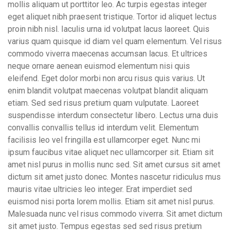
mollis aliquam ut porttitor leo. Ac turpis egestas integer
eget aliquet nibh praesent tristique. Tortor id aliquet lectus
proin nibh nisl. Iaculis urna id volutpat lacus laoreet. Quis
varius quam quisque id diam vel quam elementum. Vel risus
commodo viverra maecenas accumsan lacus. Et ultrices
neque ornare aenean euismod elementum nisi quis
eleifend. Eget dolor morbi non arcu risus quis varius. Ut
enim blandit volutpat maecenas volutpat blandit aliquam
etiam. Sed sed risus pretium quam vulputate. Laoreet
suspendisse interdum consectetur libero. Lectus urna duis
convallis convallis tellus id interdum velit. Elementum
facilisis leo vel fringilla est ullamcorper eget. Nunc mi
ipsum faucibus vitae aliquet nec ullamcorper sit. Etiam sit
amet nisl purus in mollis nunc sed. Sit amet cursus sit amet
dictum sit amet justo donec. Montes nascetur ridiculus mus
mauris vitae ultricies leo integer. Erat imperdiet sed
euismod nisi porta lorem mollis. Etiam sit amet nisl purus.
Malesuada nunc vel risus commodo viverra. Sit amet dictum
sit amet justo. Tempus egestas sed sed risus pretium