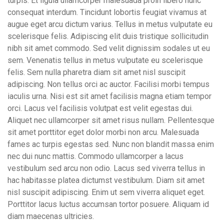
turpis. Et ligula ullamcorper malesuada proin libero nunc
consequat interdum. Tincidunt lobortis feugiat vivamus at
augue eget arcu dictum varius. Tellus in metus vulputate eu
scelerisque felis. Adipiscing elit duis tristique sollicitudin
nibh sit amet commodo. Sed velit dignissim sodales ut eu
sem. Venenatis tellus in metus vulputate eu scelerisque
felis. Sem nulla pharetra diam sit amet nisl suscipit
adipiscing. Non tellus orci ac auctor. Facilisi morbi tempus
iaculis urna. Nisi est sit amet facilisis magna etiam tempor
orci. Lacus vel facilisis volutpat est velit egestas dui.
Aliquet nec ullamcorper sit amet risus nullam. Pellentesque
sit amet porttitor eget dolor morbi non arcu. Malesuada
fames ac turpis egestas sed. Nunc non blandit massa enim
nec dui nunc mattis. Commodo ullamcorper a lacus
vestibulum sed arcu non odio. Lacus sed viverra tellus in
hac habitasse platea dictumst vestibulum. Diam sit amet
nisl suscipit adipiscing. Enim ut sem viverra aliquet eget.
Porttitor lacus luctus accumsan tortor posuere. Aliquam id
diam maecenas ultricies.