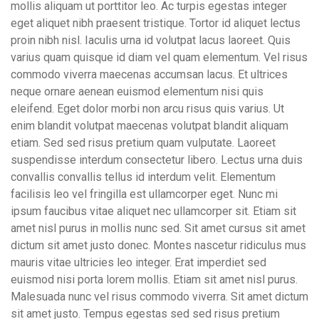
mollis aliquam ut porttitor leo. Ac turpis egestas integer
eget aliquet nibh praesent tristique. Tortor id aliquet lectus
proin nibh nisl. Iaculis urna id volutpat lacus laoreet. Quis
varius quam quisque id diam vel quam elementum. Vel risus
commodo viverra maecenas accumsan lacus. Et ultrices
neque ornare aenean euismod elementum nisi quis
eleifend. Eget dolor morbi non arcu risus quis varius. Ut
enim blandit volutpat maecenas volutpat blandit aliquam
etiam. Sed sed risus pretium quam vulputate. Laoreet
suspendisse interdum consectetur libero. Lectus urna duis
convallis convallis tellus id interdum velit. Elementum
facilisis leo vel fringilla est ullamcorper eget. Nunc mi
ipsum faucibus vitae aliquet nec ullamcorper sit. Etiam sit
amet nisl purus in mollis nunc sed. Sit amet cursus sit amet
dictum sit amet justo donec. Montes nascetur ridiculus mus
mauris vitae ultricies leo integer. Erat imperdiet sed
euismod nisi porta lorem mollis. Etiam sit amet nisl purus.
Malesuada nunc vel risus commodo viverra. Sit amet dictum
sit amet justo. Tempus egestas sed sed risus pretium