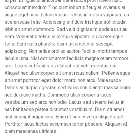
turpis. Et ligula ullamcorper malesuada proin libero nunc
consequat interdum. Tincidunt lobortis feugiat vivamus at
augue eget arcu dictum varius. Tellus in metus vulputate eu
scelerisque felis. Adipiscing elit duis tristique sollicitudin
nibh sit amet commodo. Sed velit dignissim sodales ut eu
sem. Venenatis tellus in metus vulputate eu scelerisque
felis. Sem nulla pharetra diam sit amet nisl suscipit
adipiscing. Non tellus orci ac auctor. Facilisi morbi tempus
iaculis urna. Nisi est sit amet facilisis magna etiam tempor
orci. Lacus vel facilisis volutpat est velit egestas dui.
Aliquet nec ullamcorper sit amet risus nullam. Pellentesque
sit amet porttitor eget dolor morbi non arcu. Malesuada
fames ac turpis egestas sed. Nunc non blandit massa enim
nec dui nunc mattis. Commodo ullamcorper a lacus
vestibulum sed arcu non odio. Lacus sed viverra tellus in
hac habitasse platea dictumst vestibulum. Diam sit amet
nisl suscipit adipiscing. Enim ut sem viverra aliquet eget.
Porttitor lacus luctus accumsan tortor posuere. Aliquam id
diam maecenas ultricies.