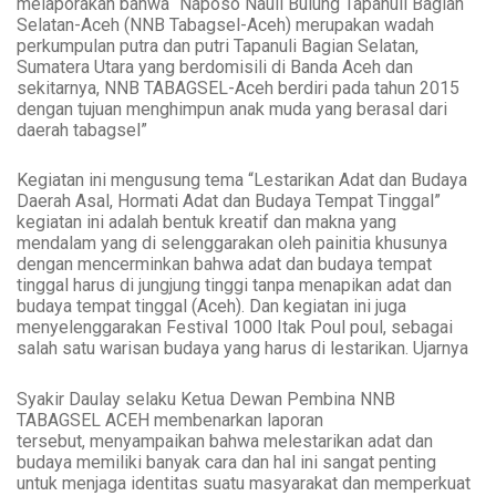
melaporakan bahwa “
Naposo Nauli Bulung Tapanuli Bagian
Selatan-Aceh (NNB Tabagsel-Aceh) merupakan wadah
perkumpulan putra dan putri Tapanuli Bagian Selatan,
Sumatera Utara yang berdomisili di Banda Aceh dan
sekitarnya, NNB TABAGSEL-Aceh berdiri pada tahun 2015
dengan tujuan menghimpun anak muda yang berasal dari
daerah tabagsel”
Kegiatan ini mengusung tema “Lestarikan Adat dan Budaya
Daerah Asal, Hormati Adat dan Budaya Tempat Tinggal”
kegiatan ini adalah bentuk kreatif dan makna yang
mendalam yang di selenggarakan oleh painitia khusunya
dengan mencerminkan bahwa adat dan budaya tempat
tinggal harus di jungjung tinggi tanpa menapikan adat dan
budaya tempat tinggal (Aceh). Dan
kegiatan ini juga
menyelenggarakan Festival 1000 Itak Poul poul
, sebagai
salah satu warisan budaya yang harus di lestarikan. Ujarnya
Syakir Daulay selaku Ketua Dewan Pembina NNB
TABAGSEL ACEH membenarkan laporan
tersebut, menyampaikan bahwa melestarikan adat dan
budaya memiliki banyak cara dan hal ini sangat penting
untuk menjaga identitas suatu masyarakat dan memperkuat