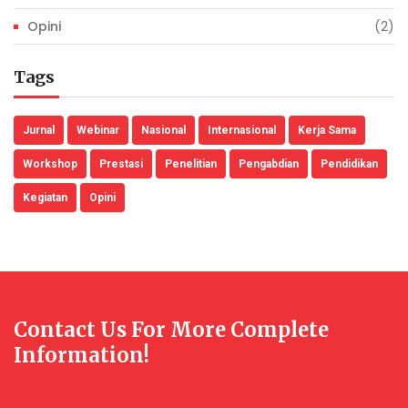
Opini
(2)
Tags
Jurnal
Webinar
Nasional
Internasional
Kerja Sama
Workshop
Prestasi
Penelitian
Pengabdian
Pendidikan
Kegiatan
Opini
Contact Us For More Complete
Information!